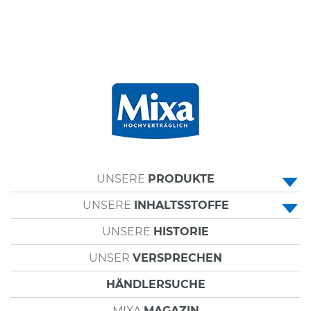
UNSERE
PRODUKTE
UNSERE
INHALTSSTOFFE
• ALLZWECKCREMES
UNSERE
HISTORIE
• PANTHENOL
• KÖRPERPFLEGE
UNSER
VERSPRECHEN
• SHEABUTTER
• GESICHTSPFLEGE
HÄNDLERSUCHE
• PFLANZLICHES GLYCERIN
• HANDCREMES
MIXA
MAGAZIN