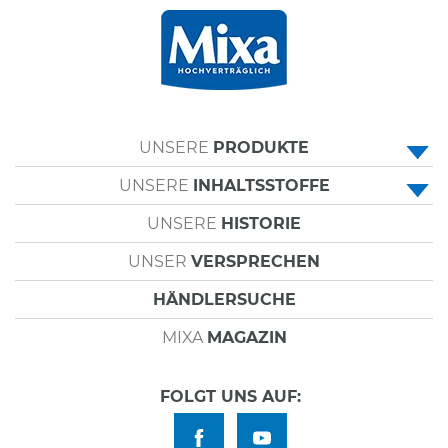
UNSERE
PRODUKTE
UNSERE
INHALTSSTOFFE
• ALLZWECKCREMES
UNSERE
HISTORIE
• PANTHENOL
• KÖRPERPFLEGE
UNSER
VERSPRECHEN
• SHEABUTTER
• GESICHTSPFLEGE
HÄNDLERSUCHE
• PFLANZLICHES GLYCERIN
• HANDCREMES
MIXA
MAGAZIN
• UREA
• VITAMIN E
FOLGT UNS AUF:
• HYLAURONSÄURE