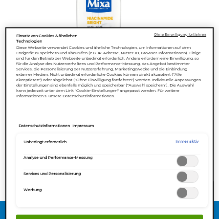
Ohne Einwilligung fortfahren
Einsatz von Cookies & ähnlichen
Technologien
Diese Webseite verwendet Cookies und ähnliche Technologien, um Informationen auf dem
Endgerät zu speichern und abzurufen (z.B. IP-Adresse, Nutzer-ID, Browser-Informationen). Einige
sind für den Betrieb der Webseite unbedingt erforderlich. Andere erfordern eine Einwilligung, so
für die Analyse des Nutzerverhaltens und Performance-Messung, das Angebot bestimmter
Services, die Personalisierung der Nutzererfahrung, Marketingzwecke und die Einbindung
externer Medien. Nicht unbedingt erforderliche Cookies können direkt akzeptiert ("Alle
akzeptieren") oder abgelehnt ("Ohne Einwilligung fortfahren") werden. Individuelle Anpassungen
der Einstellungen sind ebenfalls möglich und speicherbar ("Auswahl speichern"). Die Auswahl
kann jederzeit unter dem Link "Cookie-Einstellungen" angepasst werden. Für weitere
Informationen s. unsere Datenschutzinformationen.
1
0
Datenschutzinformationen
Impressum
Unbedingt erforderlich
Immer aktiv
DAS SAGEN KONSUMENTEN
Analyse und Performance-Messung
ONLINE KAUFEN
Services und Personalisierung
Give your feedback !
Werbung