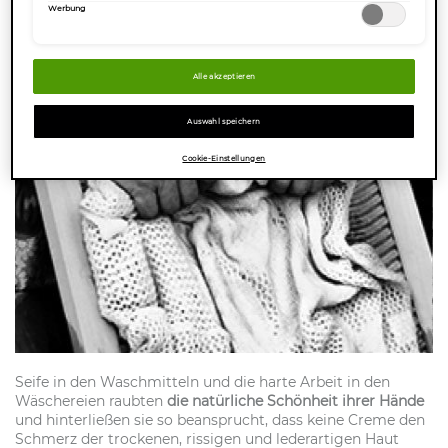
1930
Werbung
Alle akzeptieren
Auswahl speichern
Cookie-Einstellungen
Seife in den Waschmitteln und die harte Arbeit in den
Wäschereien raubten
die natürliche Schönheit ihrer Hände
und hinterließen sie so beansprucht, dass keine Creme den
Schmerz der trockenen, rissigen und lederartigen Haut