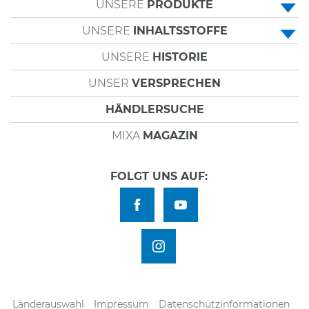
UNSERE
PRODUKTE
UNSERE
INHALTSSTOFFE
• ALLZWECKCREMES
UNSERE
HISTORIE
• PANTHENOL
• KÖRPERPFLEGE
UNSER
VERSPRECHEN
• SHEABUTTER
• GESICHTSPFLEGE
HÄNDLERSUCHE
• PFLANZLICHES GLYCERIN
• HANDCREMES
MIXA
MAGAZIN
• UREA
• VITAMIN E
FOLGT UNS AUF:
• HYLAURONSÄURE
• CERAMIDE
Länderauswahl
Impressum
Datenschutzinformationen