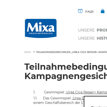
FAQS
UNSERE
PRO
UNSERE
HIST
>
MIXA
TEILNAHMEBEDINGUNGEN „UREA CICA REPAIR+ KAMP
Teilnahmebedingu
Kampagnengesich
1
.         
Gewinnspiel
„Urea Cica Repair+ Kam
1.1
.      
Das Gewinnspiel
„Urea Cica Repair+ 
einem Geschäftsbereich der L'Oréal Deutsc