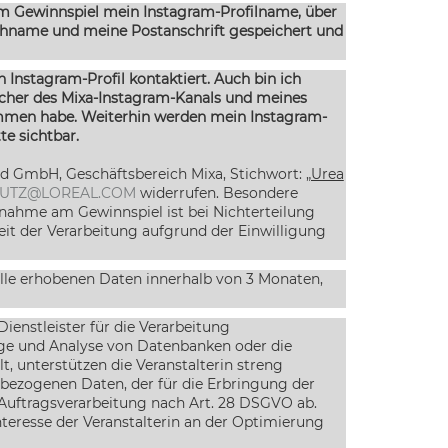
 am Gewinnspiel mein Instagram-Profilname, über
achname und meine Postanschrift gespeichert und
n Instagram-Profil kontaktiert. Auch bin ich
esucher des Mixa-Instagram-Kanals und meines
mmen habe. Weiterhin werden mein Instagram-
te sichtbar.
nd GmbH, Geschäftsbereich Mixa, Stichwort:
„Urea
UTZ@LOREAL.COM
widerrufen. Besondere
lnahme am Gewinnspiel ist bei Nichterteilung
eit der Verarbeitung aufgrund der Einwilligung
alle erhobenen Daten innerhalb von 3 Monaten,
enstleister für die Verarbeitung
ege und Analyse von Datenbanken oder die
, unterstützen die Veranstalterin streng
ezogenen Daten, der für die Erbringung der
ur Auftragsverarbeitung nach Art. 28 DSGVO ab.
nteresse der Veranstalterin an der Optimierung