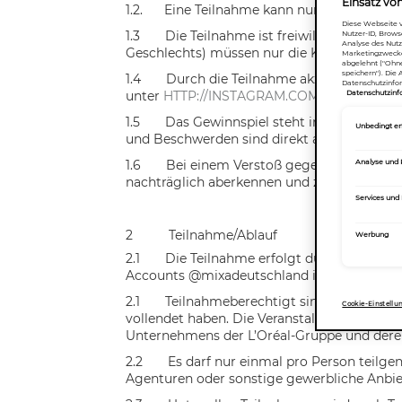
Einsatz vo
1.2
.      
Eine Teilnahme kann nur über das Inte
Diese Webseite v
1.3
Die Teilnahme ist freiwillig und kos
Nutzer-ID, Browse
Analyse des Nutz
Geschlechts) müssen nur die Kosten tragen,
Marketingzwecke 
abgelehnt ("Ohne
speichern"). Die
1.4
Durch die Teilnahme akzeptiert der 
Datenschutzinfo
unter
HTTP://INSTAGRAM.COM/ABOUT/LEG
Datenschutzinf
1.5
Das Gewinnspiel steht in keiner Verb
Unbedingt er
und Beschwerden sind direkt an die Veransta
1.6
Bei einem Verstoß gegen diese Teil
Analyse und
nachträglich aberkennen und zurückfordern
Services und
2
Teilnahme/Ablauf
Werbung
2.1
Die Teilnahme erfolgt durch Posten 
Accounts @mixadeutschland im Post (nachfo
2.1
Teilnahmeberechtigt sind natürliche 
Cookie-Einstellu
vollendet haben. Die Veranstalterin behält 
Unternehmens der L’Oréal-Gruppe und dere
2.2
Es darf nur einmal pro Person teilg
Agenturen oder sonstige gewerbliche Anbiet