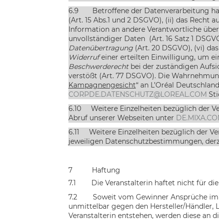
6.9
Betroffene der Datenverarbeitung ha
(Art. 15 Abs.1 und 2 DSGVO), (ii) das Recht a
Information an andere Verantwortliche über 
unvollständiger Daten (Art. 16 Satz 1 DSGVO)
Datenübertragung
(Art. 20 DSGVO), (vi) da
Widerruf
einer erteilten Einwilligung, um ei
Beschwerderecht
bei der zuständigen Aufsi
verstößt (Art. 77 DSGVO). Die Wahrnehmung
Kampagnengesicht
“
an
L’Oréal Deutschland
CORPDE.DATENSCHUTZ@LOREAL.COM
Sti
6.10
Weitere Einzelheiten bezüglich der 
Abruf unserer Webseiten unter
DE.MIXA.C
6.11
Weitere Einzelheiten bezüglich der 
jeweiligen Datenschutzbestimmungen, derze
7
Haftung
7.1
Die Veranstalterin haftet nicht für 
7.2
Soweit vom Gewinner Ansprüche im Z
unmittelbar
gegen den Hersteller/Händler, L
Veranstalterin entstehen,
werden diese an d