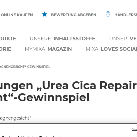
ONLINE KAUFEN
BEWERTUNG ABGEBEN
HÄNDLERS
DUKTE
UNSERE
INHALTSSTOFFE
UNSER
VE
ORIE
MYMIXA
MAGAZIN
MIXA
LOVES SOCIA
AGNENGESICHT“-GEWINNSPIEL
ngen „Urea Cica Repai
t“-Gewinnspiel
pagnengesicht
“
Kampagnengesicht
“ wird im Zeitraum vom 01.04.2025/00:00 Uhr b
Ohne
hland GmbH, Jonahnnstraße 1, 40476 Düsseldorf(nachfolgend als