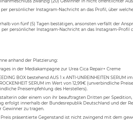
ilnahmeschluss zwanzig (20) Gewinner in nicht öffentlichter Aus
per persönlicher Instagram-Nachricht an das Profil, über welc
halb von fünf (5) Tagen bestätigen, ansonsten verfällt der Ansp
 per persönlicher Instagram-Nachricht an das Instagram-Profil 
nne anhand der Platzierung:
eitrages in der Mediakampagne zur Urea Cica Repair+ Creme
1x SEEDING BOX bestehend AUS 1 x ANTI-UNREINHEITEN SERUM im 
I-TROCKENHEIT SERUM im Wert von 12,99€ (unverbindliche Preis
dliche Preisempfehlung des Herstellers).
talterin oder einem von ihr beauftragten Dritten per Spedition
g erfolgt innerhalb der
Bundesrepublik Deutschland und der Re
r Gewinner zu tragen.
 Preis präsentierte Gegenstand ist nicht zwingend mit dem g