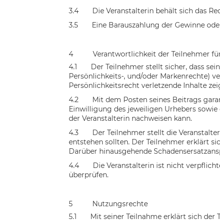
3.4
Die Veranstalterin behält sich das 
3.5
Eine Barauszahlung der Gewinne oder
4
Verantwortlichkeit der Teilnehmer fü
4.1
Der Teilnehmer stellt sicher, dass sei
Persönlichkeits-, und/oder Markenrechte) ve
Persönlichkeitsrecht verletzende Inhalte ze
4.2
Mit dem Posten seines Beitrags garan
Einwilligung des jeweiligen Urhebers sowie
der Veranstalterin nachweisen kann.
4.3
Der Teilnehmer stellt die Veranstalte
entstehen sollten. Der Teilnehmer erklärt s
Darüber hinausgehende Schadensersatzansp
4.4
Die Veranstalterin ist nicht verpfli
überprüfen.
5
Nutzungsrechte
5.1
Mit seiner Teilnahme erklärt sich der