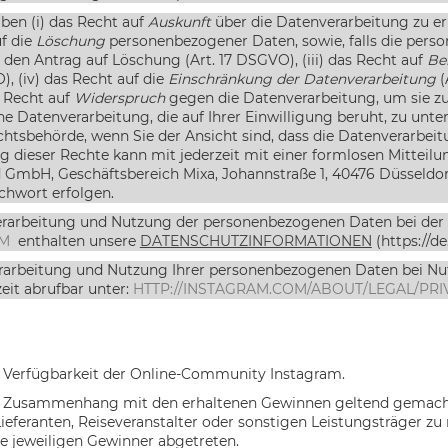
ben (i) das Recht auf
Auskunft
über die Datenverarbeitung zu erh
uf die
Löschung
personenbezogener Daten, sowie, falls die pers
den Antrag auf Löschung (Art. 17 DSGVO), (iii) das Recht auf
Be
, (iv) das Recht auf die
Einschränkung der Datenverarbeitung
(
s Recht auf
Widerspruch
gegen die Datenverarbeitung, um sie zu 
ne Datenverarbeitung, die auf Ihrer Einwilligung beruht, zu unterb
chtsbehörde, wenn Sie der Ansicht sind, dass die Datenverarbe
 dieser Rechte kann mit jederzeit mit einer formlosen Mitteil
 GmbH, Geschäftsbereich Mixa, Johannstraße 1, 40476 Düsseldorf
chwort erfolgen.
Verarbeitung und Nutzung der personenbezogenen Daten bei de
OM
enthalten unsere
DATENSCHUTZINFORMATIONEN
(https://d
Verarbeitung und Nutzung Ihrer personenbezogenen Daten bei N
it abrufbar unter:
HTTP://INSTAGRAM.COM/ABOUT/LEGAL/PRI
die Verfügbarkeit der Online-Community Instagram.
usammenhang mit den erhaltenen Gewinnen geltend gemacht wer
ieferanten, Reiseveranstalter oder sonstigen Leistungsträger zu 
ie jeweiligen Gewinner abgetreten.