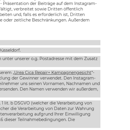
- Präsentation der Beiträge auf dem Instagram-
ltigt, verbreitet sowie Dritten öffentlich
ten und, falls es erforderlich ist, Dritten
he oder zeitliche Beschränkungen. Außerdem
Düsseldorf
.
h unter unserer o.g. Postadresse mit dem Zusatz
nserem
„Urea Cica Repair+ Kampagnengesicht
“-
tlung der Gewinner verwendet. Den Instagram-
 Teilnehmer uns seinen Vornamen, Nachnamen und
übersenden. Den Namen verwenden wir außerdem,
 1 lit. b DSGVO (welcher die Verarbeitung von
welcher die Verarbeitung von Daten zur Wahrung
Datenverarbeitung aufgrund Ihrer Einwilligung
.6
dieser Teilnahmebedingungen. Die