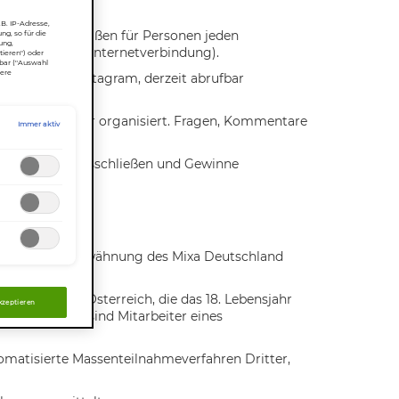
B. IP-Adresse,
ngen gleichermaßen für Personen jeden
ng, so für die
ung,
ngsentgelt für Internetverbindung).
tieren") oder
rbar ("Auswahl
sere
ungen von Instagram, derzeit abrufbar
unterstützt oder organisiert. Fragen, Kommentare
Immer aktiv
Gewinnspiel ausschließen und Gewinne
ies sowie der Erwähnung des Mixa Deutschland
gesicht“.
er Repubilk Österreich, die das 18. Lebensjahr
akzeptieren
usgeschlossen sind Mitarbeiter eines
omatisierte Massenteilnahmeverfahren Dritter,