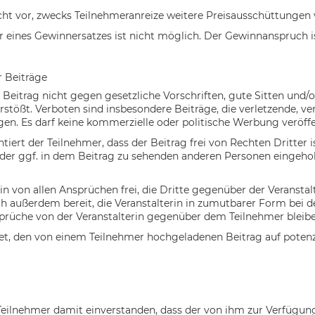
Recht vor, zwecks Teilnehmeranreize weitere Preisausschüttunge
 eines Gewinnersatzes ist nicht möglich. Der Gewinnanspruch is
r Beiträge
n Beitrag nicht gegen gesetzliche Vorschriften, gute Sitten und/o
rstößt. Verboten sind insbesondere Beiträge, die verletzende, ve
igen. Es darf keine kommerzielle oder politische Werbung veröff
tiert der Teilnehmer, dass der Beitrag frei von Rechten Dritter 
 der ggf. in dem Beitrag zu sehenden anderen Personen eingehol
rin von allen Ansprüchen frei, die Dritte gegenüber der Veransta
ich außerdem bereit, die Veranstalterin in zumutbarer Form bei 
rüche von der Veranstalterin gegenüber dem Teilnehmer bleibe
chtet, den von einem Teilnehmer hochgeladenen Beitrag auf potenz
 Teilnehmer damit einverstanden, dass der von ihm zur Verfügung