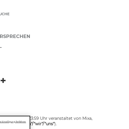
UCHE
RSPRECHEN
L
r+
is 08.04.2025/23:59 Uhr veranstaltet von Mixa,
 Einwilligung fortfahren
 „
Veranstalterin“/“wir“/“uns“
).