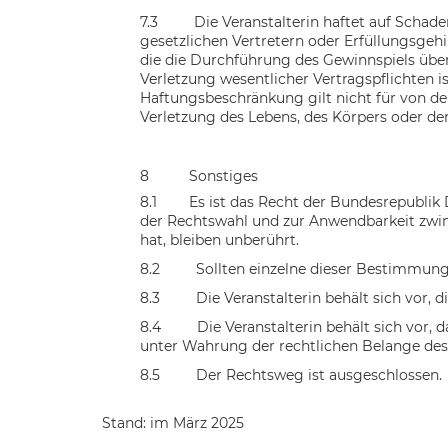
7.3
Die Veranstalterin haftet auf Schad
gesetzlichen
Vertretern oder Erfüllungsgehi
die die Durchführung des
Gewinnspiels über
Verletzung wesentlicher Vertragspflichten
i
Haftungsbeschränkung gilt nicht für von der
Verletzung des Lebens, des Körpers oder de
8
Sonstiges
8.1
Es ist das Recht der
Bundesrepublik 
der
Rechtswahl und zur Anwendbarkeit zwing
hat, bleiben
unberührt.
8.2
Sollten einzelne dieser Bestimmung
8.3
Die Veranstalterin behält sich vor,
8.4
Die Veranstalterin behält sich vor,
unter
Wahrung der rechtlichen Belange des
8.5
Der Rechtsweg ist ausgeschlossen.
Stand: im März 2025