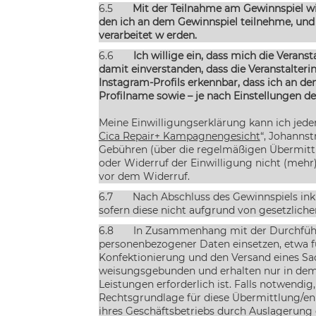
6.5
Mit der Teilnahme am Gewinnspiel wi
den ich an dem Gewinnspiel teilnehme, und
verarbeitet w erden.
6.6
Ich willige ein, dass mich die Verans
damit einverstanden, dass die Veranstalteri
Instagram-Profils erkennbar, dass ich an d
Profilname sowie – je nach Einstellungen de
Meine Einwilligungserklärung kann ich jede
Cica Repair+ Kampagnengesicht
“, Johannst
Gebühren (über die regelmäßigen Übermittlu
oder Widerruf der Einwilligung nicht (mehr
vor dem Widerruf.
6.7
Nach Abschluss des Gewinnspiels ink
sofern diese nicht aufgrund von gesetzlich
6.8
In Zusammenhang mit der Durchführun
personenbezogener Daten einsetzen, etwa fü
Konfektionierung und den Versand eines S
weisungsgebunden und erhalten nur in dem
Leistungen erforderlich ist. Falls notwendig
Rechtsgrundlage für diese Übermittlung/en i
ihres Geschäftsbetriebs durch Auslagerung ge