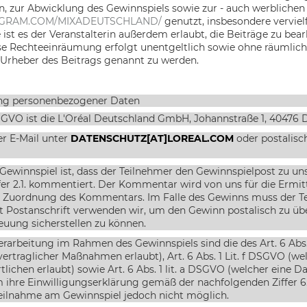
 zur Abwicklung des Gewinnspiels sowie zur - auch werblichen 
GRAM.COM/MIXADEUTSCHLAND/
genutzt, insbesondere vervielfä
t es der Veranstalterin außerdem erlaubt, die Beiträge zu bearbei
e Rechteeinräumung erfolgt unentgeltlich sowie ohne räumlic
s Urheber des Beitrags genannt zu werden.
ung personenbezogener Daten
DSGVO ist die
L'Oréal Deutschland GmbH, Johannstraße 1, 40476 
er E-Mail unter
DATENSCHUTZ[AT]LOREAL.COM
oder postalisc
Gewinnspiel ist, dass der Teilnehmer den Gewinnspielpost zu u
r 2.1.
kommentiert. Der Kommentar wird von uns für die Ermit
ur Zuordnung des Kommentars. Im Falle des Gewinns muss der
st Postanschrift verwenden wir, um den Gewinn postalisch zu 
uung sicherstellen zu können.
rarbeitung im Rahmen des Gewinnspiels sind die des Art. 6 Abs.
vertraglicher Maßnahmen erlaubt), Art. 6 Abs. 1 Lit. f DSGVO (
lichen erlaubt) sowie Art. 6 Abs. 1 lit. a DSGVO (welcher eine 
um ihre Einwilligungserklärung gemäß der nachfolgenden Ziffer
6
ne Teilnahme am Gewinnspiel jedoch nicht möglich.