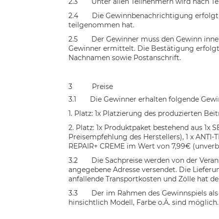
2.3
Unter allen Teilnehmern wird nach Te
2.4
Die Gewinnbenachrichtigung erfolgt 
teilgenommen hat.
2.5
Der
Gewinner
muss
den Gewinn inner
Gewinner ermittelt. Die Bestätigung erfolgt
Nachnamen sowie Postanschrift.
3
Preise
3.1
Die Gewinner erhalten folgende Gewi
1. Platz: 1x Platzierung des produzierten B
2. Platz: 1x Produktpaket bestehend aus 
Preisempfehlung des Herstellers), 1 x ANT
REPAIR+ CREME im Wert von 7,99€ (unverbin
3.2
Die Sachpreise werden von der Verans
angegebene Adresse versendet. Die Lieferun
anfallende Transportkosten und Zölle hat de
3.3
Der im Rahmen des Gewinnspiels als
hinsichtlich Modell, Farbe o.Ä. sind möglich.