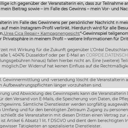
llige ich gegenüber der Veranstalterin ein, dass zur Teilnahme
 mein Beitrag sowie – im Falle des Gewinns – mein Vor- und N
talterin im Falle des Gewinnens per persönlicher Nachricht n mei
n auf mein Instagram-Profil verlinkt. Hierdurch wird für alle B
em
„Urea Cica Repair+ Kampagnengesicht
“-Gewinnspiel teilgeno
r Privatsphäre in meinem Profil – weitere Informationen für Drit
rzeit mit Wirkung für die Zukunft gegenüber L’Oréal Deutschla
raße 1, 40476 Düsseldorf oder per E-Mail an
CORPDE.DATENSCH
ngsgebühren hinaus) fallen hierbei nicht an. Eine (weitere) Tei
) möglich.
Der Widerruf hat keinen Einfluss auf die Rechtmäßigk
l. Gewinnermittlung und -versendung löscht die Veranstalterin 
en Aufbewahrungspflichten länger vorzuhalten sind.
g und Abwicklung des Gewinnspiels kann die Veranstalterin Di
r den Versand von E-Mails, die Speicherung von Daten, die Pfl
achgewinns.
Sämtliche Dienstleister werden sorgfältig ausgewählt
 Umfang und für den benötigten Zeitraum Zugang zu personenb
, schließt die Veranstalterin mit diesen Dritten einen Vertrag z
st Artikel 6 Absatz 1 lit. f DSGVO und dient dem berechtigten I
wisser Tätigkeiten an spezialisierte Dienstleister.