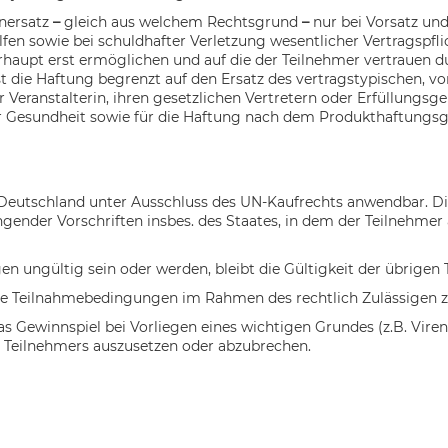
enersatz
–
gleich aus welchem Rechtsgrund
–
nur bei Vorsatz und 
lfen sowie bei schuldhafter Verletzung wesentlicher Vertragspfli
haupt erst ermöglichen und auf die der Teilnehmer vertrauen durf
st die Haftung begrenzt auf den Ersatz des vertragstypischen, 
 Veranstalterin, ihren
gesetzlichen Vertretern oder Erfüllungsge
r Gesundheit sowie für die Haftung
nach dem Produkthaftungsg
Deutschland
unter Ausschluss des UN-Kaufrechts anwendbar. Di
ender Vorschriften insbes. des Staates, in dem der Teilnehmer
en ungültig sein oder werden, bleibt die Gültigkeit der übrige
 die Teilnahmebedingungen im Rahmen des rechtlich Zulässigen z
 das Gewinnspiel bei Vorliegen eines wichtigen Grundes (z.B. Vi
 Teilnehmers auszusetzen oder abzubrechen.