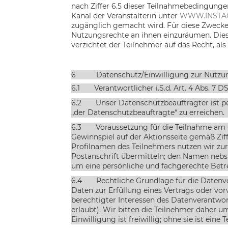
nach Ziffer
6.5
dieser Teilnahmebedingungen,
Kanal der Veranstalterin unter
WWW.INSTA
zugänglich gemacht wird. Für diese Zwecke is
Nutzungsrechte an ihnen einzuräumen. Dies
verzichtet der Teilnehmer auf das Recht, al
6
Datenschutz/Einwilligung zur Nutz
6.1
Verantwortlicher i.S.d. Art. 4 Abs. 7 
6.2
Unser Datenschutzbeauftragter ist p
„der Datenschutzbeauftragte“ zu erreichen.
6.3
Voraussetzung für die Teilnahme am 
Gewinnspiel auf der Aktionsseite gemäß Ziffe
Profilnamen des Teilnehmers nutzen wir z
Postanschrift übermitteln; den Namen neb
um eine persönliche und fachgerechte Betre
6.4
Rechtliche Grundlage für die Datenve
Daten zur Erfüllung eines Vertrags oder vor
berechtigter Interessen des Datenverantwort
erlaubt). Wir bitten die Teilnehmer daher 
Einwilligung ist freiwillig; ohne sie ist ei