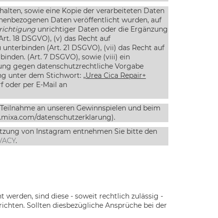
alten, sowie eine Kopie der verarbeiteten Daten
onenbezogenen Daten veröffentlicht wurden, auf
richtigung
unrichtiger Daten oder die Ergänzung
Art. 18 DSGVO), (v) das Recht auf
unterbinden (Art. 21 DSGVO), (vii) das Recht auf
inden. (Art. 7 DSGVO), sowie (viii) ein
itung gegen datenschutzrechtliche Vorgabe
ung unter dem
Stichwort:
„Urea Cica Repair+
 oder per E-Mail an
r Teilnahme an unseren Gewinnspielen und beim
e.mixa.com/datenschutzerklarung).
utzung von Instagram entnehmen Sie bitte den
VACY
.
den, sind diese - soweit rechtlich zulässig -
richten. Sollten diesbezügliche Ansprüche bei der