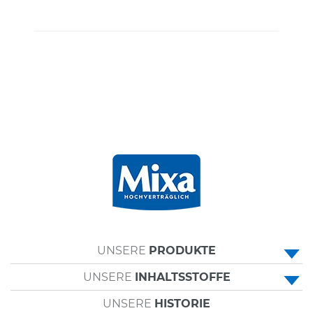
UNSERE
PRODUKTE
UNSERE
INHALTSSTOFFE
• ALLZWECKCREMES
UNSERE
HISTORIE
• PANTHENOL
• KÖRPERPFLEGE