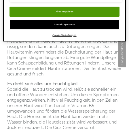
bei trockener Haut aus der Welt schaffen. Bekannt als
Wirkstoff aus Wund- und Heilsalben wirkt Panthenol
Alle akzeptieren
regenerierend und hautberuhigend. Das Hautvitamin
stimuliert die Zellneubildung und beschleunigt so die
Hauterneuerung. Kleinere Hautschäden werden
Auswahl speichern
schneller repariert und die Haut kann sich regenerieren.
Dexpanthenol hat eine beruhigende Wirkung auf die
Cookie-Einstellungen
Haut. Eine empfindliche Haut ist nicht nur trocken und
Give your feedback !
rissig, sondern kann auch zu Rötungen neigen. Das
Hautvitamin vermindert die Durchblutung der Haut und
Rötungen klingen langsam ab. Eine gute Wundpflege
kann Schuppenbildung und Rötungen lindern. Unsere
Cica Creme mildert Hautirritationen. Der Teint ist wieder
gesund und frisch.
Es dreht sich alles um Feuchtigkeit
Sobald die Haut zu trocken wird, reißt sie schneller ein
und offene Wunden entstehen. Um diesen Symptomen
entgegenzuwirken, hilft viel Feuchtigkeit. In den Zellen
unserer Haut wird Panthenol in Vitamin B5
umgewandelt und fördert die Wasserspeicherung der
Haut. Die Hornschicht der Haut kann wieder mehr
Wasser binden, die Hautelastizität wird verbessert und
Juckreiz reduziert. Die Cica Creme versorgt