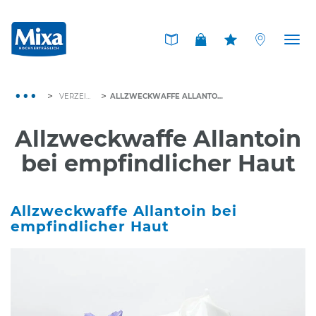
Tog
nav
>
>
VERZEICHNIS DER INHALTSSTOFFE
ALLZWECKWAFFE ALLANTOIN BEI EMPFINDLICHER HAUT
Allzweckwaffe Allantoin
bei empfindlicher Haut
Allzweckwaffe Allantoin bei
empfindlicher Haut