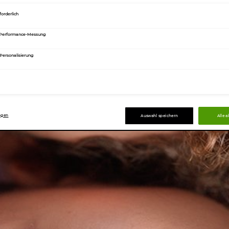
forderlich
 Performance-Messung
 Personalisierung
ngen
Auswahl speichern
Alle 