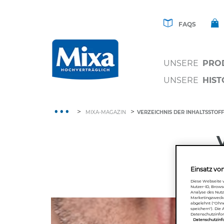
FAQS
UNSERE
PRO
UNSERE
HIST
>
>
MIXA-MAGAZIN
VERZEICHNIS DER INHALTSSTOF
Einsatz vo
Diese Webseite v
Nutzer-ID, Browse
Analyse des Nutz
Marketingzwecke 
abgelehnt ("Ohne
speichern"). Die
Datenschutzinfo
Datenschutzinf