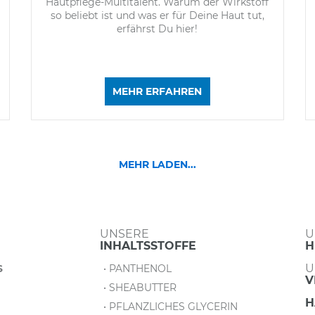
Hautpflege-Multitalent. Warum der Wirkstoff
so beliebt ist und was er für Deine Haut tut,
erfährst Du hier!
MEHR ERFAHREN
MEHR LADEN...
UNSERE
U
INHALTSSTOFFE
H
U
S
• PANTHENOL
V
• SHEABUTTER
H
• PFLANZLICHES GLYCERIN