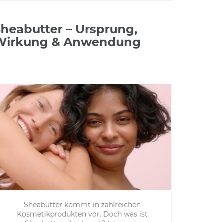
heabutter – Ursprung,
Wirkung & Anwendung
Sheabutter kommt in zahlreichen
Kosmetikprodukten vor. Doch was ist