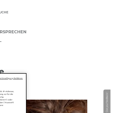
UCHE
RSPRECHEN
L
e
 Einwilligung fortfahren
B. IP-Adresse,
Give your feedback !
ng, so für die
ung,
tieren") oder
rbar ("Auswahl
sere